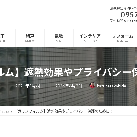
お気軽にお問い合
095
受付時間 8:30-18
障子
網戸
敷物
インテリア
リフォーム
OJI
AMIDO
MAT
INTERIOR
Reform
ルム】遮熱効果やプライバシー
最
2021年8月6日
2026年6月29日
katutetakahide
終
更
新
日
時
:
ィルム
【ガラスフィルム】遮熱効果やプライバシー保護のために！