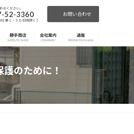
わせください。
7-52-3360
お問い合わせ
:00 [ 第１・３土/日祝除く ]
勝手商店
会社案内
通販
KATSUTE SHOP
COMPANY
TATAMI-TSUUHAN
保護のために！