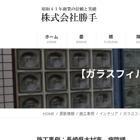
コ
ナ
ン
ビ
テ
ゲ
ン
ー
ツ
シ
ホーム
畳
襖
へ
ョ
HOME
TATAMI
FUSUMA
SH
ス
ン
キ
に
ッ
移
【ガラスフィ
プ
動
HOME
更新情報
施工事例
インテリア
ガラスフ
施工事例：長崎県大村市 病院様