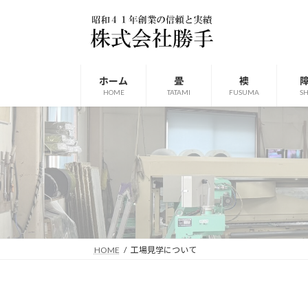
コ
ナ
ン
ビ
テ
ゲ
ン
ー
ツ
シ
ホーム
畳
襖
へ
ョ
HOME
TATAMI
FUSUMA
SH
ス
ン
キ
に
ッ
移
プ
動
HOME
工場見学について