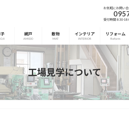
お気軽にお問い合
095
受付時間 8:30-18
障子
網戸
敷物
インテリア
リフォーム
OJI
AMIDO
MAT
INTERIOR
Reform
工場見学について