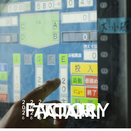
FACTORY
TOUR
2
2
2
TATAMI
0
0
0
2
2
2
6
6
6