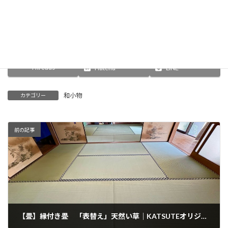
お知らせ
Facebook
X
Bluesky
Threads
Hatena
LINE
和小物
カテゴリー
前の記事
【畳】縁付き畳 「表替え」天然い草｜KATSUTEオリジナル