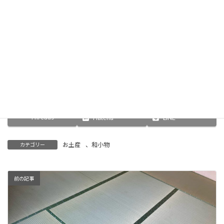
502イナセ緑
畳
2026年8月5日
【畳】縁付き畳 「表替え」天然い草｜
KATSUTEオリジナル 畳替え工事
畳
Facebook
X
Bluesky
Threads
Hatena
LINE
お土産
、
和小物
カテゴリー
前の記事