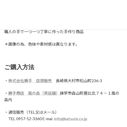
材質：表面（和紙畳表）＋ポリプロピレン・ポリエステル・ポリ
エチレン（畳縁）
中材：ウレタン
職人の手で一つ一つ丁寧に作った手作り商品
＊画像の為、色味や素材感は異なります。
ご購入方法
・
株式会社勝手 店頭販売
長崎県大村市松山町236-3
・
勝手商店 風の森（実店舗）
諫早市森山町唐比北７４－１風の
森内
・通信販売（TEL又はメール）
TEL 0957-52-3360 E-mai:
info@katsute.co.jp